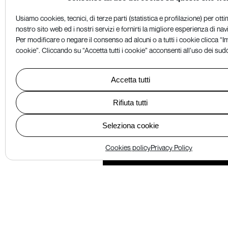
Usiamo cookies, tecnici, di terze parti (statistica e profilazione) per otti
nostro sito web ed i nostri servizi e fornirti la migliore esperienza di na
Per modificare o negare il consenso ad alcuni o a tutti i cookie clicca “
cookie”. Cliccando su “Accetta tutti i cookie” acconsenti all’uso dei sud
Accetta tutti
Fibra Evolution
Chi siamo
Rifiuta tutti
Documentazione
Seleziona cookie
Lavora con noi
Contatti
Cookies policy
Privacy Policy