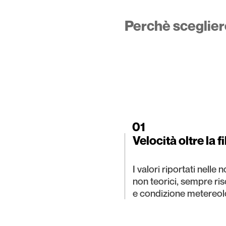
Perchè sceglier
01
Velocità oltre la f
I valori riportati nelle 
non teorici, sempre risc
e condizione metereol