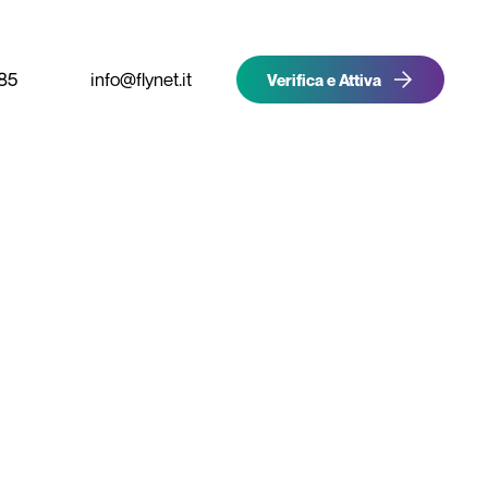
85
info@flynet.it
Verifica e Attiva