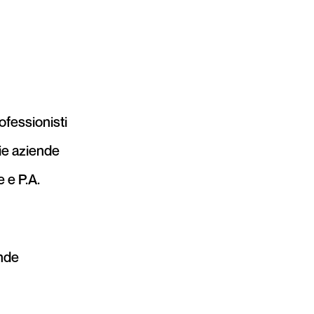
rofessionisti
ie aziende
 e P.A.
ende