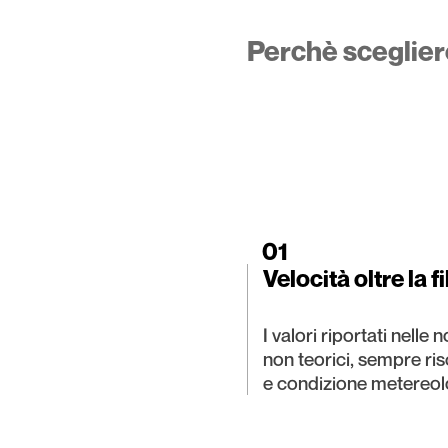
Perchè sceglier
01
Velocità oltre la f
I valori riportati nelle 
non teorici, sempre risc
e condizione metereol