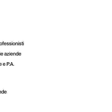
rofessionisti
ie aziende
 e P.A.
ende