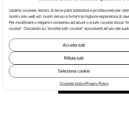
Usiamo cookies, tecnici, di terze parti (statistica e profilazione) per otti
nostro sito web ed i nostri servizi e fornirti la migliore esperienza di na
Per modificare o negare il consenso ad alcuni o a tutti i cookie clicca “
cookie”. Cliccando su “Accetta tutti i cookie” acconsenti all’uso dei sud
Accetta tutti
Fibra Evolution
Chi siamo
Rifiuta tutti
Documentazione
Seleziona cookie
Lavora con noi
Contatti
Cookies policy
Privacy Policy