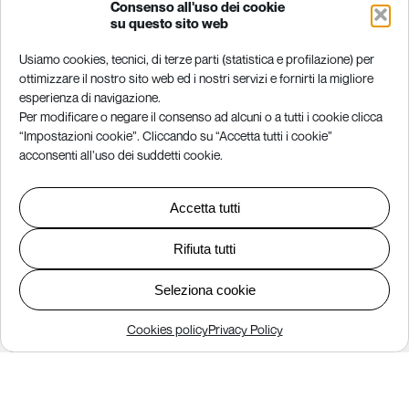
Consenso all'uso dei cookie
Flynet Srl
su questo sito web
Via Mazzini G. 60/F
Usiamo cookies, tecnici, di terze parti (statistica e profilazione) per
36027 Rosà VI
ottimizzare il nostro sito web ed i nostri servizi e fornirti la migliore
esperienza di navigazione.
P.Iva 04310490240
Per modificare o negare il consenso ad alcuni o a tutti i cookie clicca
“Impostazioni cookie”. Cliccando su “Accetta tutti i cookie”
acconsenti all’uso dei suddetti cookie.
Privati
Offerte internet per la casa
Accetta tutti
Telefonia per la casa
Rifiuta tutti
Aziende
Seleziona cookie
Telefonia aziende
Cookies policy
Privacy Policy
Partite iva e professionisti
Piccole e medie aziende
Grandi aziende e P.A.