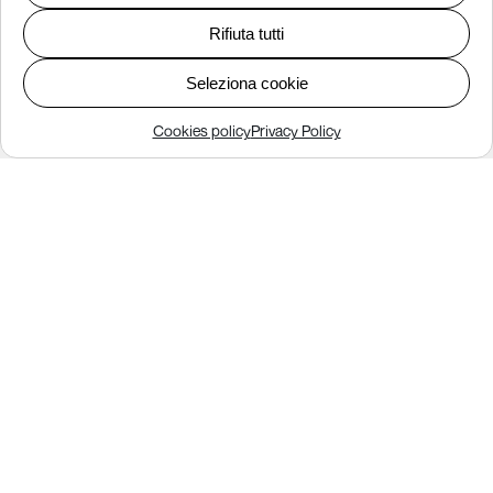
Trasparenza tecnica
Rifiuta tutti
Qualità dei servizi
Condizioni contrattuali
Seleziona cookie
Carta dei servizi
Cookies policy
Privacy Policy
Accessibilità
Tel. +39 0424 066385
WhatsApp: 0424066385
info@flynet.it
Privacy policy
Cookies policy
Termini e condizioni
Policy Newsletter
Iscrizione Newsletter
© 2026 Flynet
- Tutti i diritti riservati