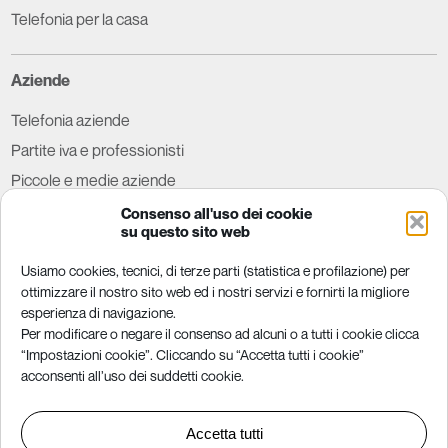
Telefonia per la casa
Aziende
Telefonia aziende
Partite iva e professionisti
Piccole e medie aziende
Grandi aziende e P.A.
Consenso all'uso dei cookie
su questo sito web
Tutela per il consumatore
Usiamo cookies, tecnici, di terze parti (statistica e profilazione) per
ottimizzare il nostro sito web ed i nostri servizi e fornirti la migliore
Parental control
esperienza di navigazione.
Per modificare o negare il consenso ad alcuni o a tutti i cookie clicca
Modem libero
“Impostazioni cookie”. Cliccando su “Accetta tutti i cookie”
Concilia web
acconsenti all’uso dei suddetti cookie.
Migliori tariffe
Trasparenza tariffaria
Accetta tutti