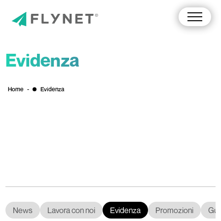
Evidenza
Home
-
Evidenza
News
Lavora con noi
Evidenza
Promozioni
Gui